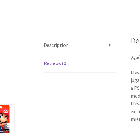
De
Description
¿Qué
Reviews (0)
Llev
juga
a PS
modo
Llév
excl
miem