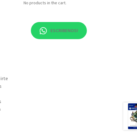
No products in the cart.
ESCRIBENOS!
irte
s
s
a